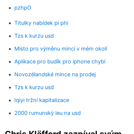
pzhpO
Titulky nabídek pi phi
Tzs k kurzu usd
Místo pro výměnu mincí v mém okolí
Aplikace pro budík pro iphone chybí
Novozélandské mince na prodej
Tzs k kurzu usd
Iqiyi tržní kapitalizace
2000 rumunský leu na usd