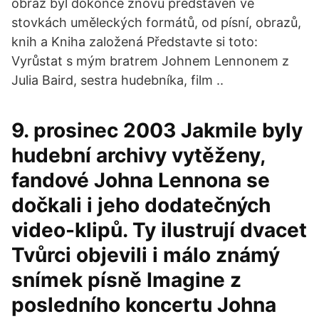
obraz byl dokonce znovu představen ve
stovkách uměleckých formátů, od písní, obrazů,
knih a Kniha založená Představte si toto:
Vyrůstat s mým bratrem Johnem Lennonem z
Julia Baird, sestra hudebníka, film ..
9. prosinec 2003 Jakmile byly
hudební archivy vytěženy,
fandové Johna Lennona se
dočkali i jeho dodatečných
video-klipů. Ty ilustrují dvacet
Tvůrci objevili i málo známý
snímek písně Imagine z
posledního koncertu Johna