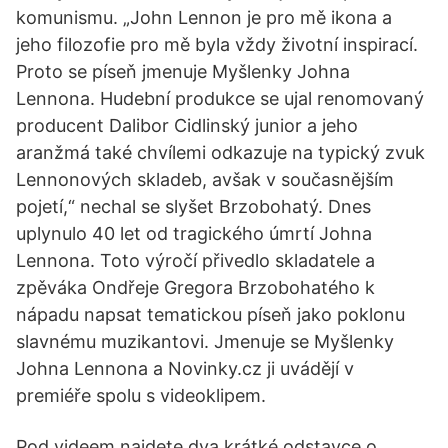
komunismu. „John Lennon je pro mě ikona a
jeho filozofie pro mě byla vždy životní inspirací.
Proto se píseň jmenuje Myšlenky Johna
Lennona. Hudební produkce se ujal renomovaný
producent Dalibor Cidlinský junior a jeho
aranžmá také chvílemi odkazuje na typický zvuk
Lennonových skladeb, avšak v současnějším
pojetí,“ nechal se slyšet Brzobohatý. Dnes
uplynulo 40 let od tragického úmrtí Johna
Lennona. Toto výročí přivedlo skladatele a
zpěváka Ondřeje Gregora Brzobohatého k
nápadu napsat tematickou píseň jako poklonu
slavnému muzikantovi. Jmenuje se Myšlenky
Johna Lennona a Novinky.cz ji uvádějí v
premiéře spolu s videoklipem.
Pod videem najdete dva krátké odstavce o