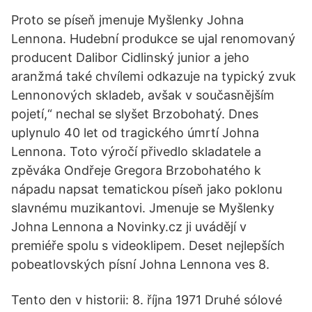
Proto se píseň jmenuje Myšlenky Johna
Lennona. Hudební produkce se ujal renomovaný
producent Dalibor Cidlinský junior a jeho
aranžmá také chvílemi odkazuje na typický zvuk
Lennonových skladeb, avšak v současnějším
pojetí,“ nechal se slyšet Brzobohatý. Dnes
uplynulo 40 let od tragického úmrtí Johna
Lennona. Toto výročí přivedlo skladatele a
zpěváka Ondřeje Gregora Brzobohatého k
nápadu napsat tematickou píseň jako poklonu
slavnému muzikantovi. Jmenuje se Myšlenky
Johna Lennona a Novinky.cz ji uvádějí v
premiéře spolu s videoklipem. Deset nejlepších
pobeatlovských písní Johna Lennona ves 8.
Tento den v historii: 8. října 1971 Druhé sólové