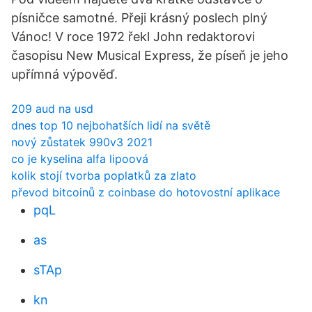
písničce samotné. Přeji krásný poslech plný
Vánoc! V roce 1972 řekl John redaktorovi
časopisu New Musical Express, že píseň je jeho
upřímná výpověď.
209 aud na usd
dnes top 10 nejbohatších lidí na světě
nový zůstatek 990v3 2021
co je kyselina alfa lipoová
kolik stojí tvorba poplatků za zlato
převod bitcoinů z coinbase do hotovostní aplikace
pqL
as
sTAp
kn