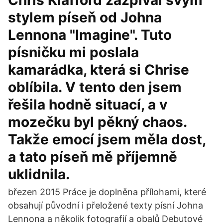
Chris Kläfford zazpíval svým
stylem píseň od Johna
Lennona "Imagine". Tuto
písničku mi poslala
kamarádka, která si Chrise
oblíbila. V tento den jsem
řešila hodně situací, a v
mozečku byl pěkný chaos.
Takže emocí jsem měla dost,
a tato píseň mě příjemně
uklidnila.
březen 2015 Práce je doplněna přílohami, které
obsahují původní i přeložené texty písní Johna
Lennona a několik fotografií a obalů Debutové