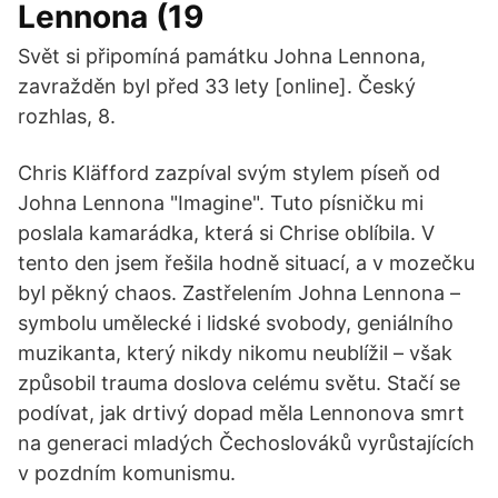
Lennona (19
Svět si připomíná památku Johna Lennona,
zavražděn byl před 33 lety [online]. Český
rozhlas, 8.
Chris Kläfford zazpíval svým stylem píseň od
Johna Lennona "Imagine". Tuto písničku mi
poslala kamarádka, která si Chrise oblíbila. V
tento den jsem řešila hodně situací, a v mozečku
byl pěkný chaos. Zastřelením Johna Lennona –
symbolu umělecké i lidské svobody, geniálního
muzikanta, který nikdy nikomu neublížil – však
způsobil trauma doslova celému světu. Stačí se
podívat, jak drtivý dopad měla Lennonova smrt
na generaci mladých Čechoslováků vyrůstajících
v pozdním komunismu.